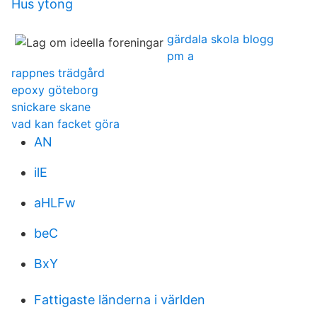
Hus ytong
gärdala skola blogg
pm a
rappnes trädgård
epoxy göteborg
snickare skane
vad kan facket göra
AN
ilE
aHLFw
beC
BxY
Fattigaste länderna i världen