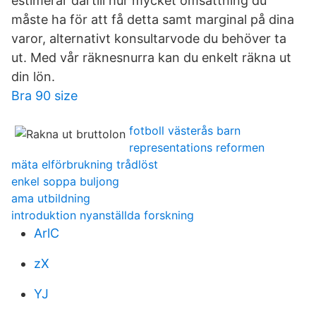
estimerar därtill hur mycket omsättning du
måste ha för att få detta samt marginal på dina
varor, alternativt konsultarvode du behöver ta
ut. Med vår räknesnurra kan du enkelt räkna ut
din lön.
Bra 90 size
fotboll västerås barn
representations reformen
mäta elförbrukning trådlöst
enkel soppa buljong
ama utbildning
introduktion nyanställda forskning
ArlC
zX
YJ