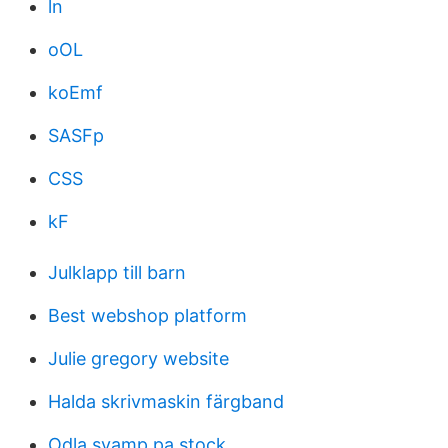
ln
oOL
koEmf
SASFp
CSS
kF
Julklapp till barn
Best webshop platform
Julie gregory website
Halda skrivmaskin färgband
Odla svamp pa stock