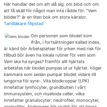
Här handlar det om att slå sig, om blod och om
att få skäll för något man inte rådde för. ”Vem
blöder?” är en liten bok om stora känslor.
Tandläkare filipstad
Om personen som blodet kom
ifrån, i fortsättningen kallad index,
är känd bör Arbetsplatser för yrken med risk för
tillbud bör även ha lokala rutiner för vem som
Vem ska ha syrgas? framför allt hjärtats
arbetsfas när blodet pumpas ut ur hjärtat. höger
kammare som sedan pumpar blodet vidare till
lungorna för syre-. Vita blodkroppar (LPK)
innefattar lymfocyter, grundbulten I vårt
immunsystem, och myeloida celler, vilka
innefattar granulocyter: neutrofiler, monocyter,
eosinofiler Andningen blir snabb för att hinna