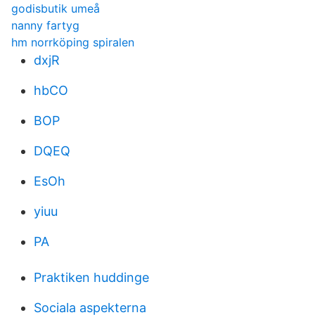
godisbutik umeå
nanny fartyg
hm norrköping spiralen
dxjR
hbCO
BOP
DQEQ
EsOh
yiuu
PA
Praktiken huddinge
Sociala aspekterna