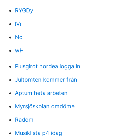
RYGDy
lVr
Nc
wH
Plusgirot nordea logga in
Jultomten kommer från
Aptum heta arbeten
Myrsjöskolan omdöme
Radom
Musiklista p4 idag