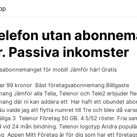
pp
elefon utan abonne
r. Passiva inkomster
agsabonnemanget för mobil! Jämför här! Gratis
tar 99 kronor Bäst företagsabonnemang Billigaste
ng Jämför alla Telia, Telenor och Tele2 erbjuder fle
ang där ni kan addera ett Har haft ett obundet a
Nu valde jag att flytta numret till Tre och blev då var
liga 3 Telenor Företag 50 GB. 4.5/52 röster. Fria sam
 vid 24 mån bindning. Telenor logotyp Andra populä
 Appen Mitt Företag är för dig som har ett föret