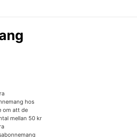
mang
ra
bonnemang hos
se om att de
tal mellan 50 kr
ra
agsabonnemang