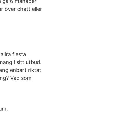
e gå 6 månader
r över chatt eller
llra flesta
ang i sitt utbud.
ang enbart riktat
mang? Vad som
um.