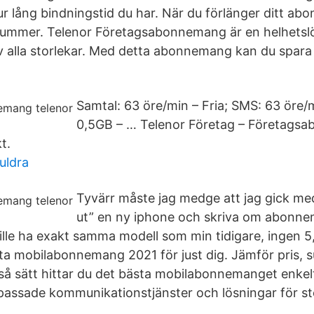
ur lång bindningstid du har. När du förlänger ditt a
 nummer. Telenor Företagsabonnemang är en helhets
v alla storlekar. Med detta abonnemang kan du spara 
Samtal: 63 öre/min – Fria; SMS: 63 öre/mi
0,5GB – … Telenor Företag – Företags
t.
uldra
Tyvärr måste jag medge att jag gick med
ut” en ny iphone och skriva om abonne
ille ha exakt samma modell som min tidigare, ingen 5,
sta mobilabonnemang 2021 för just dig. Jämför pris, s
 så sätt hittar du det bästa mobilabonnemanget enkel
passade kommunikationstjänster och lösningar för s