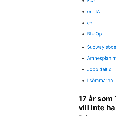
FcJ
onnIA
eq
BhzOp
Subway söder
Amnesplan m
Jobb deltid
I sömmarna
17 år som 
vill inte ha