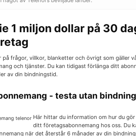
 i något av Telenors beviljade länder.
ie 1 miljon dollar på 30 da
öretag
r på frågor, villkor, blanketter och övrigt som gäller v
ng och tjänster. Du kan tidigast förlänga ditt abo
er av din bindningstid.
bonnemang - testa utan bindning
Här hittar du information om hur du gör 
ditt företagsabonnemang hos oss. Du ka
onnemang när det återstår 6 månader av din bindnings