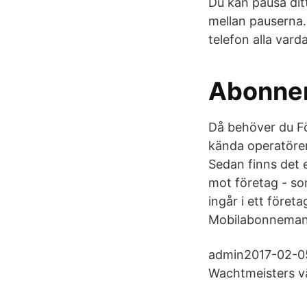
Du kan pausa di
mellan pauserna. 
telefon alla vard
Abonne
Då behöver du Fö
kända operatörer
Sedan finns det 
mot företag - so
ingår i ett föret
Mobilabonnemang 
admin2017-02-05
Wachtmeisters v