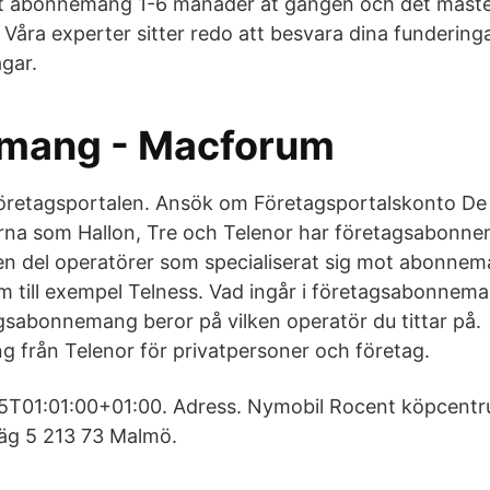
tt abonnemang 1-6 månader åt gången och det måst
Våra experter sitter redo att besvara dina funderinga
agar.
mang - Macforum
retagsportalen. Ansök om Företagsportalskonto De a
na som Hallon, Tre och Telenor har företagsabonnem
en del operatörer som specialiserat sig mot abonnem
m till exempel Telness. Vad ingår i företagsabonne
agsabonnemang beror på vilken operatör du tittar på.
från Telenor för privatpersoner och företag.
T01:01:00+01:00. Adress. Nymobil Rocent köpcentr
äg 5 213 73 Malmö.