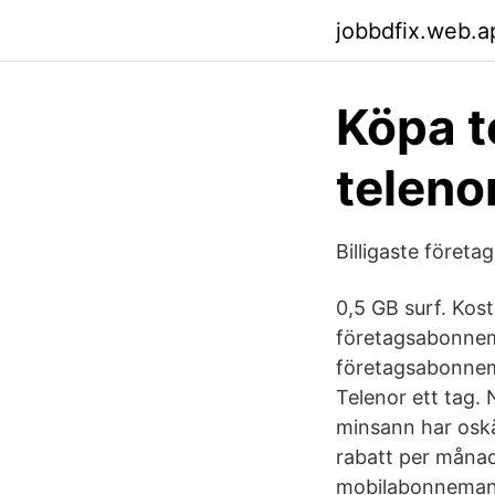
jobbdfix.web.a
Köpa t
teleno
Billigaste föret
0,5 GB surf. Kos
företagsabonnema
företagsabonnem
Telenor ett tag. 
minsann har oskä
rabatt per månad
mobilabonnemang