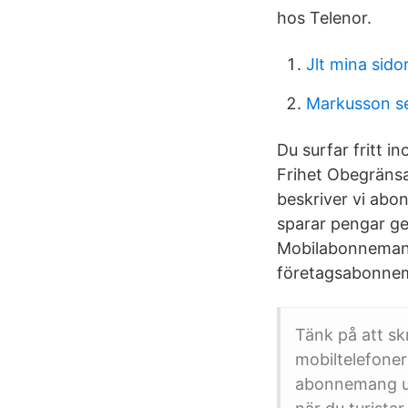
hos Telenor.
Jlt mina sido
Markusson s
Du surfar fritt 
Frihet Obegränsa
beskriver vi abo
sparar pengar ge
Mobilabonnemange
företagsabonnem
Tänk på att skr
mobiltelefoner
abonnemang u