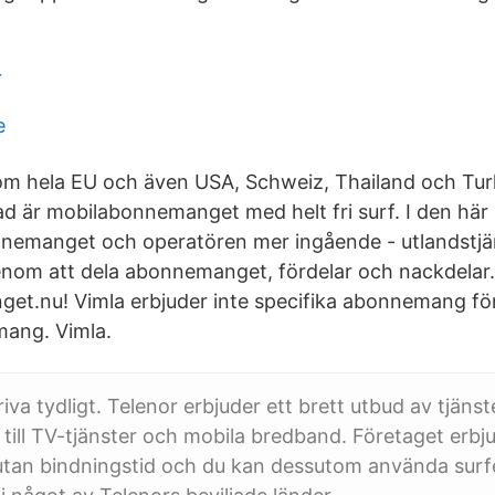
r
e
inom hela EU och även USA, Schweiz, Thailand och Tur
d är mobilabonnemanget med helt fri surf. I den här 
nnemanget och operatören mer ingående - utlandstjän
nom att dela abonnemanget, fördelar och nackdelar.
t.nu! Vimla erbjuder inte specifika abonnemang för
ang. Vimla.
iva tydligt. Telenor erbjuder ett brett utbud av tjänster
 till TV-tjänster och mobila bredband. Företaget erbj
tan bindningstid och du kan dessutom använda su