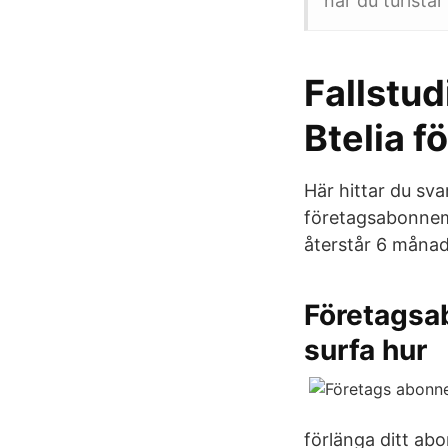
när du turistar
Fallstud
Btelia f
Här hittar du sva
företagsabonnema
återstår 6 månad
Företagsa
surfa hur
förlänga ditt ab