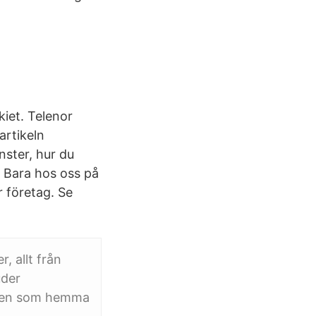
kiet. Telenor
artikeln
ster, hur du
 Bara hos oss på
 företag. Se
, allt från
uder
rfen som hemma