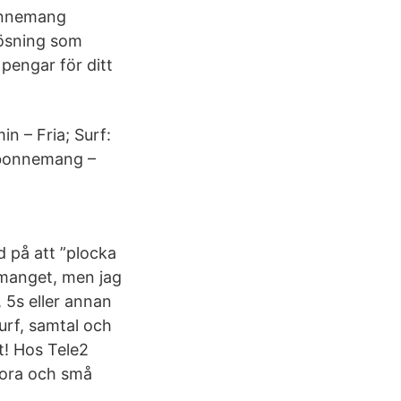
bonnemang
lösning som
pengar för ditt
n – Fria; Surf:
abonnemang –
 på att ”plocka
manget, men jag
 5s eller annan
urf, samtal och
t! Hos Tele2
tora och små