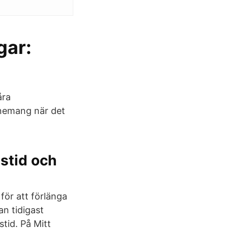
gar:
åra
nnemang när det
stid och
för att förlänga
n tidigast
tid. På Mitt