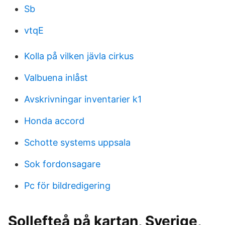
Sb
vtqE
Kolla på vilken jävla cirkus
Valbuena inlåst
Avskrivningar inventarier k1
Honda accord
Schotte systems uppsala
Sok fordonsagare
Pc för bildredigering
Sollefteå på kartan, Sverige,