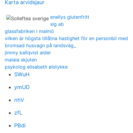
Karta arvidsjaur
enellys glutenfritt
slg ab
glassfabriken i malmö
vilken är högsta tillåtna hastighet för en personbil med
bromsad husvagn på landsväg_
jimmy kallqvist alder
malala skjuten
psykolog elisabeth ølstykke
SWuH
ymUD
nhV
zfL
PBdi