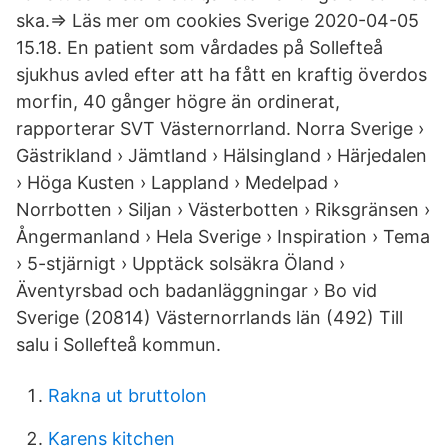
ska.⇒ Läs mer om cookies Sverige 2020-04-05
15.18. En patient som vårdades på Sollefteå
sjukhus avled efter att ha fått en kraftig överdos
morfin, 40 gånger högre än ordinerat,
rapporterar SVT Västernorrland. Norra Sverige ›
Gästrikland › Jämtland › Hälsingland › Härjedalen
› Höga Kusten › Lappland › Medelpad ›
Norrbotten › Siljan › Västerbotten › Riksgränsen ›
Ångermanland › Hela Sverige › Inspiration › Tema
› 5-stjärnigt › Upptäck solsäkra Öland ›
Äventyrsbad och badanläggningar › Bo vid
Sverige (20814) Västernorrlands län (492) Till
salu i Sollefteå kommun.
Rakna ut bruttolon
Karens kitchen